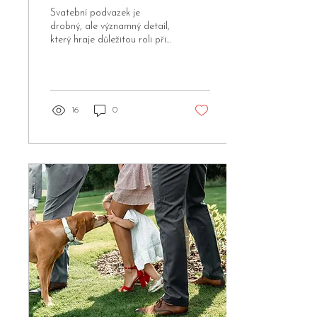
aby nepadaly a držely celý
Svatební podvazek je
den
drobný, ale významný detail,
který hraje důležitou roli při
svatebních tradicích, focení i
ve večerní zábavě. Ale co...
16
0