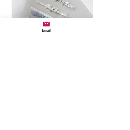
Email
24. 2. 2025
∙
2
min
Trendy svatebních doplňků
pro rok 2025
Jaké jsou svatební trendy
pro rok 2025?
Jednoduchost, perly,
metalické akcenty i přírodní
materiály a květinové
doplňky....
35
0