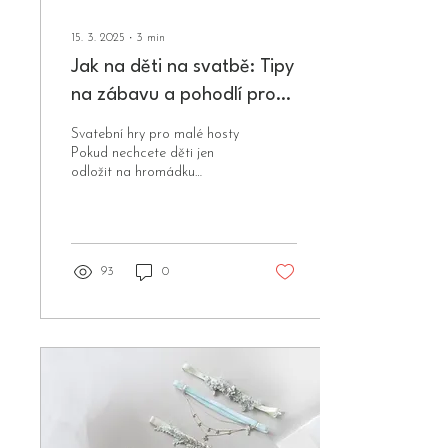
15. 3. 2025
∙
3
min
Jak na děti na svatbě: Tipy
na zábavu a pohodlí pro
malé hosty
Svatební hry pro malé hosty
Pokud nechcete děti jen
odložit na hromádku
plyšáků, zapojte je do dění!
Tady je pár her, které budou
bavit.
93
0