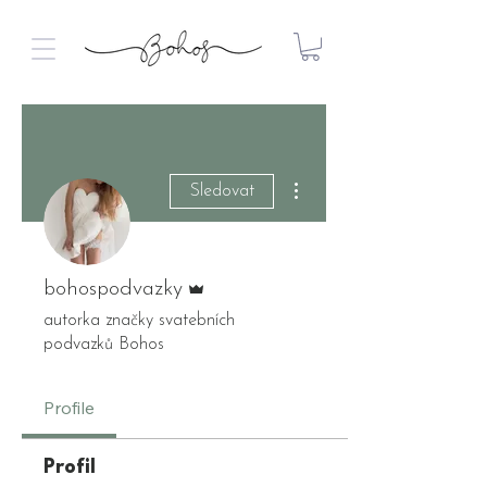
Další akce
Sledovat
Správce
bohospodvazky
autorka značky svatebních
podvazků Bohos
Profile
Profil