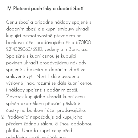
IV. Platební podmínky a dodání zboží
Cenu zboží a případné náklady spojené s
dodáním zboží dle kupní smlouvy uhradí
kupující bezhotovostně převodem na
bankovní účet prodávajícího číslo
670100-
2214322063
/6210, vedený u mBank, a.s.
Společně s kupní cenou je kupující
povinen uhradit prodávajícímu náklady
spojené s balením a dodáním zboží ve
smluvené výši. Není-li dále uvedeno
výslovně jinak, rozumí se dále kupní cenou
i náklady spojené s dodáním zboží.
Závazek kupujícího uhradit kupní cenu
splněn okamžikem připsání příslušné
částky na bankovní účet prodávajícího.
Prodávající nepožaduje od kupujícího
předem žádnou zálohu či jinou obdobnou
platbu. Úhrada kupní ceny před
odesláním zboží není zálohou.