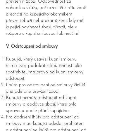
převzetím zboží. Odpovědnost za
nahodilou zkázu, poškození či ztrátu zboží
přechází na kupujícího okamžikem
převzetí zboží nebo okamžikem, kdy měl
kupující povinnost zboží převzít, ale v
rozporu s kupní smlouvou tak neučinil.
V. Odstoupení od smlouvy
Kupující, který uzavřel kupní smlouvu
mimo svoji podnikatelskou činnost jako
spotřebitel, má právo od kupní smlouvy
odstoupit.
Lhůta pro odstoupení od smlouvy činí 14
dnů ode dne převzetí zboží.
Kupující nemůže odstoupit od kupní
smlouvy o dodávce zboží, které bylo
upraveno podle přání kupujícího
Pro dodržení lhůty pro odstoupení od
smlouvy musí kupující odeslat prohlášení
o odstoupení ve lhůtě pro odstoupení od