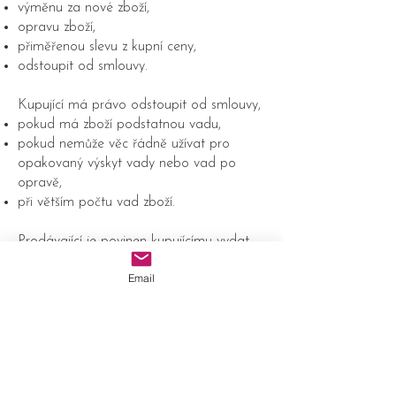
výměnu za nové zboží,
opravu zboží,
přiměřenou slevu z kupní ceny,
odstoupit od smlouvy.
Kupující má právo odstoupit od smlouvy,
pokud má zboží podstatnou vadu,
pokud nemůže věc řádně užívat pro
opakovaný výskyt vady nebo vad po
opravě,
při větším počtu vad zboží.
Prodávající je povinen kupujícímu vydat
písemné potvrzení o tom, kdy kupující
Email
právo uplatnil, co je obsahem reklamace
a jaký způsob vyřízení reklamace kupující
požaduje, jakož i potvrzení o datu a
způsobu vyřízení reklamace, včetně
potvrzení o provedení opravy a době
jejího trvání, případně písemné