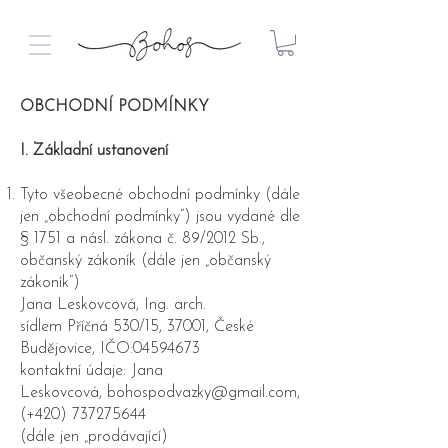
OBCHODNÍ PODMÍNKY
​I. Základní ustanovení
Tyto všeobecné obchodní podmínky (dále
jen „obchodní podmínky“) jsou vydané dle
§ 1751 a násl. zákona č. 89/2012 Sb.,
občanský zákoník (dále jen „občanský
zákoník“)
Jana Leskovcová, Ing. arch.
sídlem Příčná 530/15, 37001, České
Budějovice, IČO:04594673
kontaktní údaje: Jana
Leskovcová,
bohospodvazky@gmail.com
,
(+420) 737275644
(dále jen „prodávající)